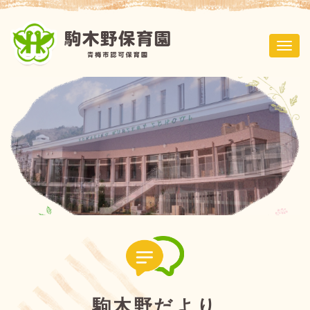
ナ
ビ
ゲ
ー
シ
ョ
ン
駒木野だより