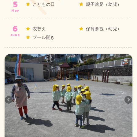
5
こどもの日
親子遠足（幼児）
May
6
衣替え
保育参観（幼児）
June
プール開き