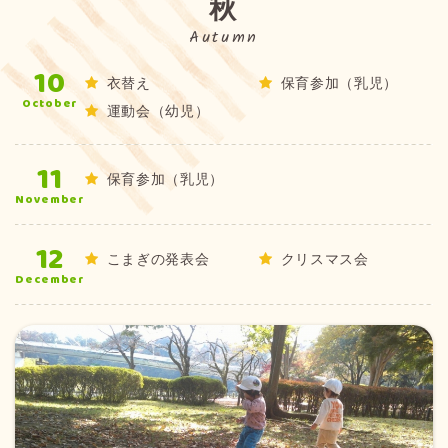
秋
Autumn
10
衣替え
保育参加（乳児）
October
運動会（幼児）
11
保育参加（乳児）
November
12
こまぎの発表会
クリスマス会
December