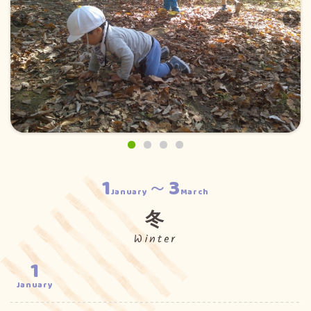
1
～3
January
March
冬
Winter
1
January