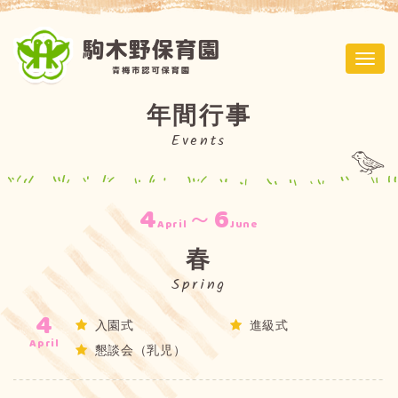
ナ
ビ
ゲ
年間行事
ー
Events
シ
ョ
ン
4
～6
April
June
春
Spring
4
入園式
進級式
April
懇談会（乳児）