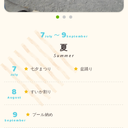
7
～9
July
September
夏
Summer
7
七夕まつり
盆踊り
July
8
すいか割り
August
9
プール納め
September