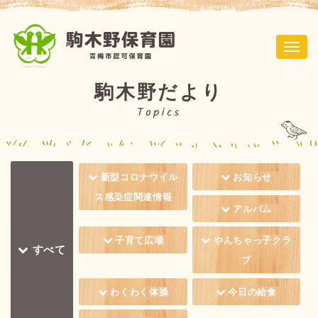
ナ
ビ
ゲ
駒木野だより
ー
Topics
シ
ョ
ン
新型コロナウイル
お知らせ
ス感染症関連情報
アルバム
子育て広場
やんちゃっ子クラ
すべて
ブ
わくわく体操
今日の給食